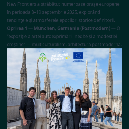
New Frontiers a străbătut numeroase orașe europene
în perioada 8–19 septembrie 2025, explorând
tendințele și atmosferele epocilor istorice definitorii.
Oprirea 1 — München, Germania (Postmodern)
— O
“expoziție a artei autoexprimării inedite și a modestiei
creștine” — multiculturalism, arhitectură postmodernă.