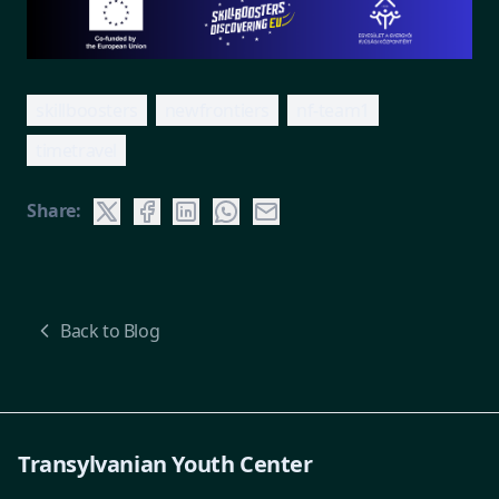
skillboosters
newfrontiers
nf-team1
timetravel
Share:
Back to Blog
Transylvanian Youth Center