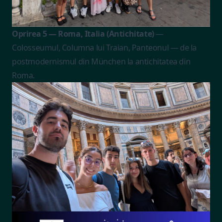
Oprirea 5 — Roma, Italia (Antichitate)
—
Colosseumul, Columna lui Traian, Panteonul — de la
postmodernismul din München la antichitatea din
Roma.