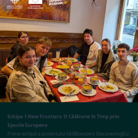
Echipa 1 New Frontiers: O Călătorie în Timp prin
Epocile Europene
Prima echipă a proiectului SkillBoosters DiscoveringEU: