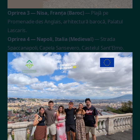
Oprirea 3 — Nisa, Franța (Baroc)
— Plajă pe
Promenade des Anglais, arhitectură barocă, Palatul
Lascaris.
Oprirea 4 — Napoli, Italia (Medieval)
— Strada
Spaccanapoli, Capela Sansevero, Castelul Sant’Elmo.