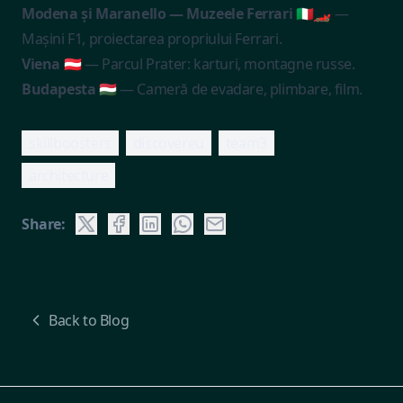
Modena și Maranello — Muzeele Ferrari 🇮🇹🏎️
—
Mașini F1, proiectarea propriului Ferrari.
Viena 🇦🇹
— Parcul Prater: karturi, montagne russe.
Budapesta 🇭🇺
— Cameră de evadare, plimbare, film.
skillboosters
discovereu
team3
architecture
Share:
Back to Blog