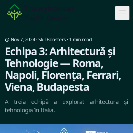
Transylvanian
Youth Center
Togg
Nov 7, 2024
·
SkillBoosters
·
1
min read
Echipa 3: Arhitectură și
Tehnologie — Roma,
Napoli, Florența, Ferrari,
Viena, Budapesta
A treia echipă a explorat arhitectura și
tehnologia în Italia.