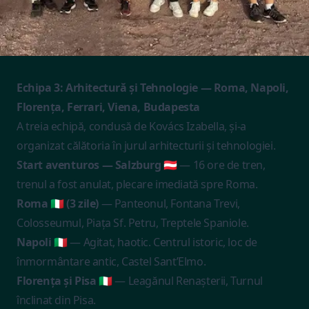
Echipa 3: Arhitectură și Tehnologie — Roma, Napoli,
Florența, Ferrari, Viena, Budapesta
A treia echipă, condusă de Kovács Izabella, și-a
organizat călătoria în jurul arhitecturii și tehnologiei.
Start aventuros — Salzburg 🇦🇹
— 16 ore de tren,
trenul a fost anulat, plecare imediată spre Roma.
Roma 🇮🇹 (3 zile)
— Panteonul, Fontana Trevi,
Colosseumul, Piața Sf. Petru, Treptele Spaniole.
Napoli 🇮🇹
— Agitat, haotic. Centrul istoric, loc de
înmormântare antic, Castel Sant’Elmo.
Florența și Pisa 🇮🇹
— Leagănul Renașterii, Turnul
înclinat din Pisa.