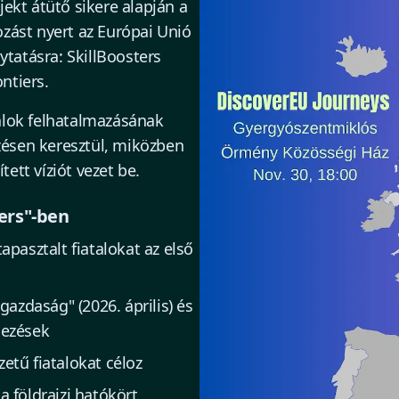
jekt átütő sikere alapján a
ozást nyert az Európai Unió
tatásra: SkillBoosters
ntiers.
atalok felhatalmazásának
zésen keresztül, miközben
tett víziót vezet be.
ers"-ben
apasztalt fiatalokat az első
azdaság" (2026. április) és
dezések
etű fiatalokat céloz
a földrajzi hatókört