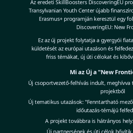
Az eredeti SkillBoosters DiscoveringEU pro
Transylvanian Youth Center újabb finanszír
Erasmus+ programján keresztül egy foly
DiscoveringEU: New Fro
Ez az új projekt folytatja a gyergyói fi
küldetését az európai utazáson és felfede
friss témákat, új úti célokat és kibőví
Mi az Új a "New Fronti
Új csoportvezető-felhívás indult, meghívva t
projektből
Új tematikus utazások: "Fenntartható mezőg
időutazás-témájú felfe
A projekt továbbra is hátrányos helyz
Új partnerségek és úti célok bővítik 