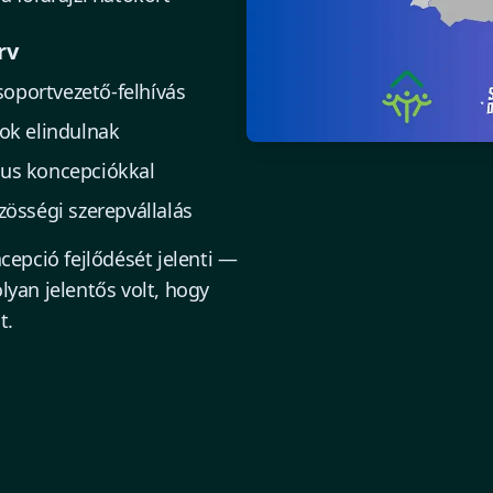
rv
soportvezető-felhívás
tok elindulnak
kus koncepciókkal
össégi szerepvállalás
cepció fejlődését jelenti —
lyan jelentős volt, hogy
t.