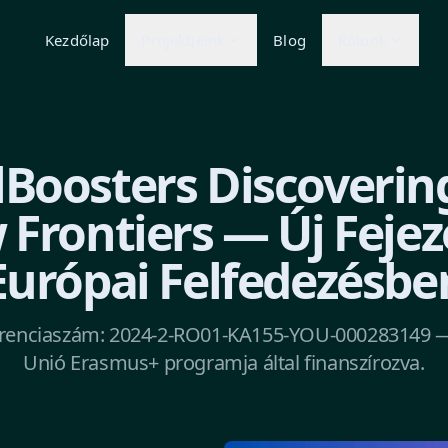
Kezdőlap
Projektjeink
Blog
Rólunk
llBoosters Discoverin
Frontiers — Új Fejez
Európai Felfedezésbe
ferenciaszám: 2024-2-RO01-KA155-YOU-000283149 —
Unió Erasmus+ programja által finanszírozva.