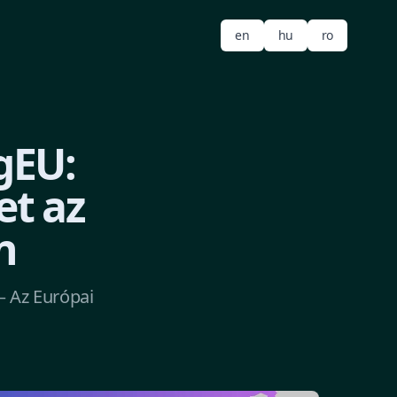
en
hu
ro
gEU:
et az
n
 Az Európai