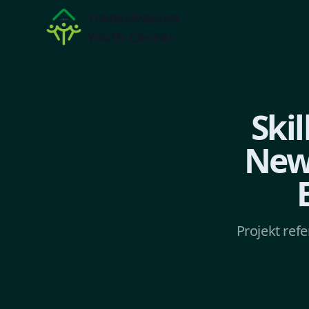
Transylvanian
Youth Center
Ski
New 
Projekt re